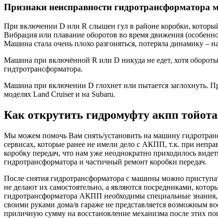
Признаки неисправности гидротрансформатора м
При включении D или R слышен гул в районе коробки, который
Вибрация или плавание оборотов во время движения (особенно
Машина стала очень плохо разгоняться, потеряла динамику – н
Машина при включённой R или D никуда не едет, хотя обороты
гидтротрансформатора.
Машина при включении D глохнет или пытается заглохнуть. Пр
моделях Land Cruiser и на Subaru.
Как открутить гидромуфту акпп тойота
Мы можем помочь Вам снять/установить на машину гидротрансф
сервисах, которые ранее не имели дело с АКПП, т.к. при непр
коробку передач, что нам уже неоднократно приходилось видет
гидротрансформатора и частичный ремонт коробки передач.
После снятия гидротрансформатора с машины можно приступат
не делают их самостоятельно, а являются посредниками, котор
гидротрансформатора АКПП необходимы специальные знания, о
своими руками дома/в гараже не представляется возможным во
приличную сумму на восстановление механизма после этих поп