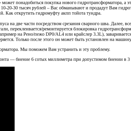
а» может понадобиться покупка нового гидротрансформатора, а э
 10-20-30 тысяч рублей – Вас обманывают и продадут Вам гидро
й. Как открутить гидромуфту акпп тойота тундра.
пуса на две части посредством срезания сварного шва. Далее, в
али, переклеивается/ремонтируется блокировка гидротрансформа
например на Рено/пежо DP0/АL4 или крайслер 3.3L), завариваетс
ряется. Только после этого он может быть установлен на машину
форматора. Мы поможем Вам устранить и эту проблему.
онта — биение 6 сотых миллиметра при допустимом биении в 3 