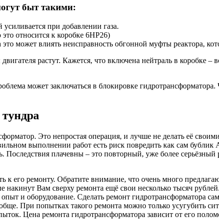
огут быт такими:
 усиливается при добавлении газа.
 это относится к коробке 6HP26)
а это может влиять неисправность обгонной муфты реактора, ко
 двигателя растут. Кажется, что включена нейтраль в коробке –
облема может заключаться в блокировке гидротрансформатора. Ч
 тундра
орматор. Это непростая операция, и лучше не делать её своим
авильном выполнении работ есть риск повредить как сам бублик
ь. Последствия плачевны – это повторный, уже более серьёзный
ь к его ремонту. Обратите внимание, что очень много предлаг
ые накинут Вам сверху ремонта ещё свои несколько тысяч рублей
пыт и оборудование. Сделать ремонт гидротрансформатора сам
обще. При попытках такого ремонта можно только усугубить си
ыток. Цена ремонта гидротрансформатора зависит от его полом