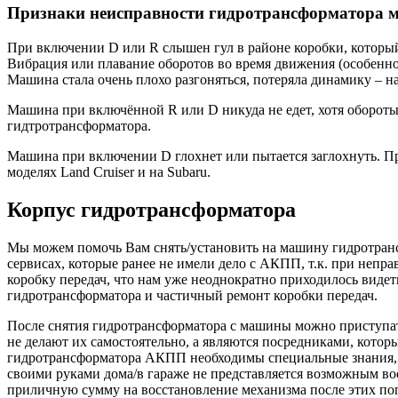
Признаки неисправности гидротрансформатора м
При включении D или R слышен гул в районе коробки, который
Вибрация или плавание оборотов во время движения (особенно
Машина стала очень плохо разгоняться, потеряла динамику – н
Машина при включённой R или D никуда не едет, хотя обороты
гидтротрансформатора.
Машина при включении D глохнет или пытается заглохнуть. Пр
моделях Land Cruiser и на Subaru.
Корпус гидротрансформатора
Мы можем помочь Вам снять/установить на машину гидротрансф
сервисах, которые ранее не имели дело с АКПП, т.к. при непр
коробку передач, что нам уже неоднократно приходилось видет
гидротрансформатора и частичный ремонт коробки передач.
После снятия гидротрансформатора с машины можно приступат
не делают их самостоятельно, а являются посредниками, котор
гидротрансформатора АКПП необходимы специальные знания, о
своими руками дома/в гараже не представляется возможным во
приличную сумму на восстановление механизма после этих поп