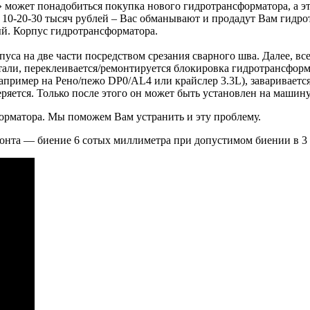
а» может понадобиться покупка нового гидротрансформатора, а э
 10-20-30 тысяч рублей – Вас обманывают и продадут Вам гидро
ый. Корпус гидротрансформатора.
пуса на две части посредством срезания сварного шва. Далее, в
али, переклеивается/ремонтируется блокировка гидротрансформа
например на Рено/пежо DP0/АL4 или крайслер 3.3L), завариваетс
ряется. Только после этого он может быть установлен на машину
форматора. Мы поможем Вам устранить и эту проблему.
онта — биение 6 сотых миллиметра при допустимом биении в 3 