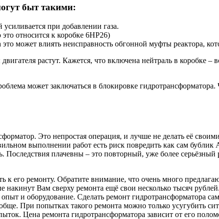
огут быт такими:
 усиливается при добавлении газа.
 это относится к коробке 6HP26)
а это может влиять неисправность обгонной муфты реактора, ко
 двигателя растут. Кажется, что включена нейтраль в коробке –
облема может заключаться в блокировке гидротрансформатора. Ч
орматор. Это непростая операция, и лучше не делать её своим
авильном выполнении работ есть риск повредить как сам бублик
ь. Последствия плачевны – это повторный, уже более серьёзный
ь к его ремонту. Обратите внимание, что очень много предлаг
ые накинут Вам сверху ремонта ещё свои несколько тысяч рублей
пыт и оборудование. Сделать ремонт гидротрансформатора сам
обще. При попытках такого ремонта можно только усугубить си
ыток. Цена ремонта гидротрансформатора зависит от его полом