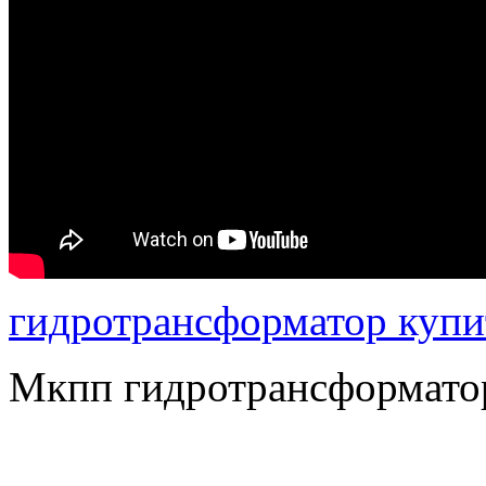
гидротрансформатор купи
Мкпп гидротрансформато