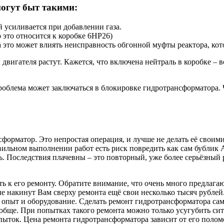
огут быт такими:
 усиливается при добавлении газа.
 это относится к коробке 6HP26)
а это может влиять неисправность обгонной муфты реактора, ко
 двигателя растут. Кажется, что включена нейтраль в коробке –
облема может заключаться в блокировке гидротрансформатора. Ч
орматор. Это непростая операция, и лучше не делать её своим
авильном выполнении работ есть риск повредить как сам бублик
ь. Последствия плачевны – это повторный, уже более серьёзный
ь к его ремонту. Обратите внимание, что очень много предлаг
ые накинут Вам сверху ремонта ещё свои несколько тысяч рублей
пыт и оборудование. Сделать ремонт гидротрансформатора сам
обще. При попытках такого ремонта можно только усугубить си
ыток. Цена ремонта гидротрансформатора зависит от его полом