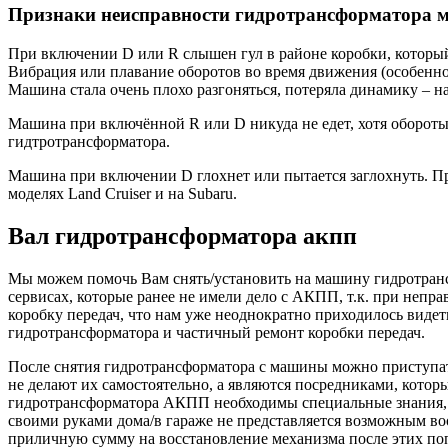
Признаки неисправности гидротрансформатора м
При включении D или R слышен гул в районе коробки, который
Вибрация или плавание оборотов во время движения (особенно
Машина стала очень плохо разгоняться, потеряла динамику – н
Машина при включённой R или D никуда не едет, хотя обороты
гидтротрансформатора.
Машина при включении D глохнет или пытается заглохнуть. Пр
моделях Land Cruiser и на Subaru.
Вал гидротрансформатора акпп
Мы можем помочь Вам снять/установить на машину гидротрансф
сервисах, которые ранее не имели дело с АКПП, т.к. при непр
коробку передач, что нам уже неоднократно приходилось видет
гидротрансформатора и частичный ремонт коробки передач.
После снятия гидротрансформатора с машины можно приступат
не делают их самостоятельно, а являются посредниками, котор
гидротрансформатора АКПП необходимы специальные знания, о
своими руками дома/в гараже не представляется возможным во
приличную сумму на восстановление механизма после этих поп