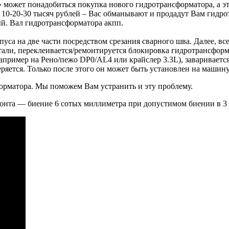
а» может понадобиться покупка нового гидротрансформатора, а э
 10-20-30 тысяч рублей – Вас обманывают и продадут Вам гидро
й. Вал гидротрансформатора акпп.
пуса на две части посредством срезания сварного шва. Далее, в
али, переклеивается/ремонтируется блокировка гидротрансформа
например на Рено/пежо DP0/АL4 или крайслер 3.3L), завариваетс
ряется. Только после этого он может быть установлен на машину
форматора. Мы поможем Вам устранить и эту проблему.
онта — биение 6 сотых миллиметра при допустимом биении в 3 