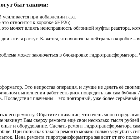
огут быт такими:
 усиливается при добавлении газа.
 это относится к коробке 6HP26)
а это может влиять неисправность обгонной муфты реактора, ко
 двигателя растут. Кажется, что включена нейтраль в коробке –
облема может заключаться в блокировке гидротрансформатора. Ч
орматор. Это непростая операция, и лучше не делать её своим
авильном выполнении работ есть риск повредить как сам бублик
ь. Последствия плачевны – это повторный, уже более серьёзный
ь к его ремонту. Обратите внимание, что очень много предлаг
ые накинут Вам сверху ремонта ещё свои несколько тысяч рублей
пыт и оборудование. Сделать ремонт гидротрансформатора сам
обще. При попытках такого ремонта можно только усугубить си
ыток. Цена ремонта гидротрансформатора зависит от его полом