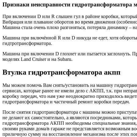
Признаки неисправности гидротрансформатора м
При включении D или R слышен гул в районе коробки, который
Вибрация или плавание оборотов во время движения (особенно
Машина стала очень плохо разгоняться, потеряла динамику – н
Машина при включённой R или D никуда не едет, хотя обороты
гидтротрансформатора.
Машина при включении D глохнет или пытается заглохнуть. Пр
моделях Land Cruiser и на Subaru.
Втулка гидротрансформатора акпп
Мы можем помочь Вам снять/установить на машину гидротрансф
сервисах, которые ранее не имели дело с АКПП, т.к. при непр
коробку передач, что нам уже неоднократно приходилось видет
гидротрансформатора и частичный ремонт коробки передач.
После снятия гидротрансформатора с машины можно приступат
не делают их самостоятельно, а являются посредниками, котор
гидротрансформатора АКПП необходимы специальные знания, о
своими руками дома/в гараже не представляется возможным во
приличную сумму на восстановление механизма после этих поп