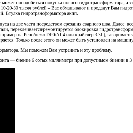
а» может понадобиться покупка нового гидротрансформатора, а э
 10-20-30 тысяч рублей – Вас обманывают и продадут Вам гидро
й. Втулка гидротрансформатора акпп.
пуса на две части посредством срезания сварного шва. Далее, в
али, переклеивается/ремонтируется блокировка гидротрансформа
например на Рено/пежо DP0/АL4 или крайслер 3.3L), завариваетс
ряется. Только после этого он может быть установлен на машину
форматора. Мы поможем Вам устранить и эту проблему.
онта — биение 6 сотых миллиметра при допустимом биении в 3 