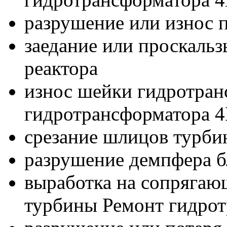
разрушение или износ
заедание или проскаль
реактора
износ шейки гидротран
гидротрансформатора 
срезание шлицов турбин
разрушение демпфера б
выработка на сопрягаю
турбины Ремонт гидро