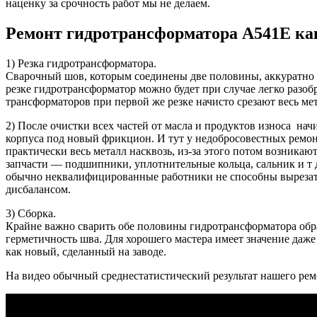
наценку за срочность работ мы не делаем.
Ремонт гидротрансформатора A541E ка
1) Резка гидротрансформатора.
Сварочный шов, которым соединены две половины, аккуратно с
резке гидротрансформатор можно будет при случае легко разобр
трансформаторов при первой же резке начисто срезают весь мет
2) После очистки всех частей от масла и продуктов износа н
корпуса под новый фрикцион. И тут у недобросовестных ремон
практически весь металл насквозь, из-за этого потом возник
запчасти — подшипники, уплотнительные кольца, сальник и т д
обычно неквалифицированные работники не способны вырезать 
дисбалансом.
3) Сборка.
Крайне важно сварить обе половины гидротрансформатора обра
герметичность шва. Для хорошего мастера имеет значение да
как новый, сделанный на заводе.
На видео обычный среднестатистический результат нашего рем