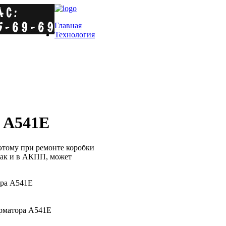
Главная
Технология
 A541E
этому при ремонте коробки
 как и в АКПП, может
ора A541E
орматора A541E