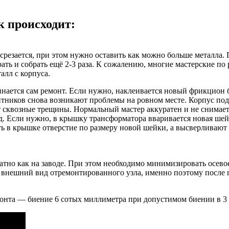
к происходит:
резается, при этом нужно оставить как можно больше металла.
ать и собрать ещё 2-3 раза. К сожалению, многие мастерские по
алл с корпуса.
ачинается сам ремонт. Если нужно, наклеивается новый фрикцио
тников снова возникают проблемы на ровном месте. Корпус под
ают сквозные трещины. Нормальный мастер аккуратен и не снима
. Если нужно, в крышку трансформатора вваривается новая шейка
в крышке отверстие по размеру новой шейки, а высверливают е
тно как на заводе. При этом необходимо минимизировать осево
же внешний вид отремонтированного узла, именно поэтому посл
онта — биение 6 сотых миллиметра при допустимом биении в 3 