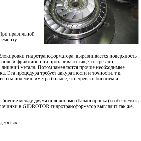
 При правильной
 ремонту
н блокировки гидротрансформатора, выравнивается поверхность
 новый фрикцион они протачивают так, что срезают
ет лишний металл. Потом заменяются прочие необходимые
. Эта процедура требует аккуратности и точности, т.к.
го на пол миллиметра больше, что чревато биением и
е биение между двумя половинами (балансировка) и обеспечить
е починки в GIDROTOR гидротрансформатор выглядит так же,
десятых.