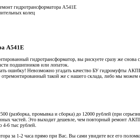
Ремонт гидротрансформатора A541E
нительных колец
ра A541E
ированный гидротрансформатор, вы рискуете сразу же снова сло
асти подшипников или лопаток.
ать ошибку! Невозможно угадать качество БУ гидромуфты АКПП,
е отремонтированный такой же с нашего склада, либо мы можем
00 (разборка, промывка и сборка) до 12000 рублей (при серьезн
енных частей. Это выходит дешевле, чем повторный ремонт АКП
о 4-6 тыс рублей.
ра за 1-2 часа прямо при Вас. Вы сами увидите все его поломк