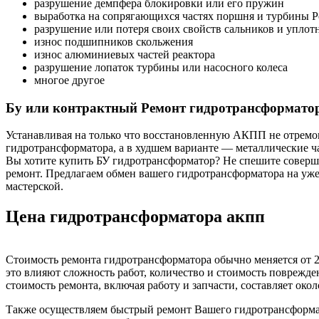
разрушение демпфера блокировки или его пружин
выработка на сопрягающихся частях поршня и турбины 
разрушение или потеря своих свойств сальников и уплот
износ подшипников скольжения
износ алюминиевых частей реактора
разрушение лопаток турбины или насосного колеса
многое другое
Бу или контрактный Ремонт гидротрансформато
Устанавливая на только что восстановленную АКПП не отремонт
гидротрансформатора, а в худшем варианте — металлические ч
Вы хотите купить БУ гидротрансформатор? Не спешите соверш
ремонт. Предлагаем обмен вашего гидротрансформатора на уж
мастерской.
Цена гидротрансформатора акпп
Стоимость ремонта гидротрансформатора обычно меняется от 25
это влияют сложность работ, количество и стоимость поврежд
стоимость ремонта, включая работу и запчасти, составляет окол
Также осуществляем быстрый ремонт Вашего гидротрансформато