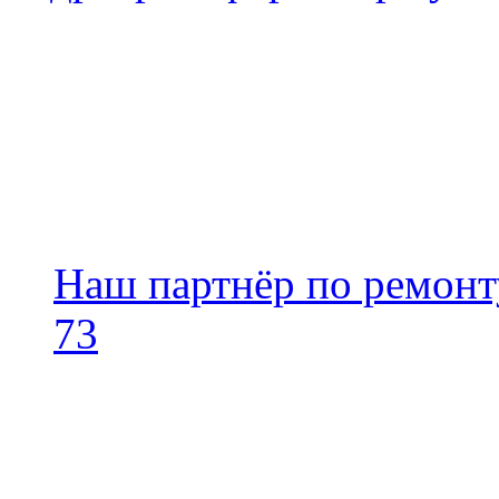
Гидротрансформатор, Ги
4HP20 156202 Пежо — 10
Ссылки
Наш партнёр по ремонт
73
Профессиональный ремон
+7 495 795-69-69
+7 905 500-99-66