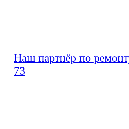
FOCUS 4F27 — 10000 ру
Ссылки
Наш партнёр по ремонт
73
Профессиональный ремон
+7 495 795-69-69
+7 905 500-99-66
+7 926 125-74-45