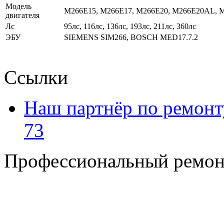
Модель
M266E15, M266E17, M266E20, M266E20AL, M
двигателя
Лс
95лс, 116лс, 136лс, 193лс, 211лс, 360лс
ЭБУ
SIEMENS SIM266, BOSCH MED17.7.2
Ссылки
Наш партнёр по ремонт
73
Профессиональный ремон
+7 495 795-69-69
+7 905 500-99-66
+7 926 125-74-45