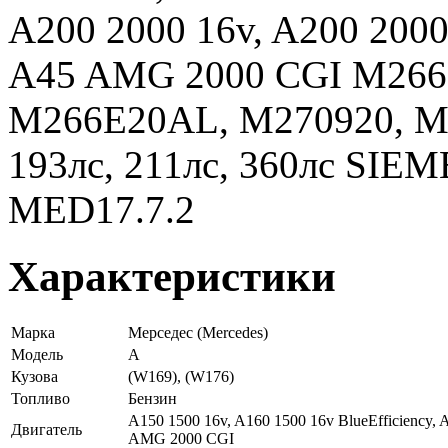
A200 2000 16v, A200 2000
A45 AMG 2000 CGI M266
M266E20AL, M270920, M13
193лс, 211лс, 360лс SI
MED17.7.2
Характеристики
Марка
Мерседес (Mercedes)
Модель
A
Кузова
(W169), (W176)
Топливо
Бензин
A150 1500 16v, A160 1500 16v BlueEfficiency,
Двигатель
AMG 2000 CGI