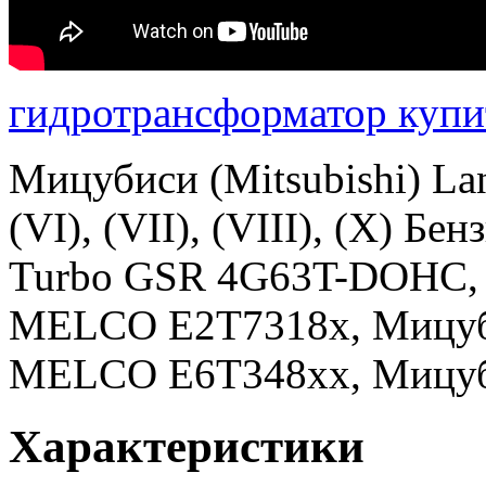
гидротрансформатор купи
Мицубиси (Mitsubishi) Lanc
(VI), (VII), (VIII), (X) Б
Turbo GSR 4G63T-DOHC, 
MELCO E2T7318x, Мицуби
MELCO E6T348xx, Мицуби
Характеристики