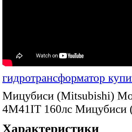
гидротрансформатор купи
Мицубиси (Mitsubishi) Mon
4M41IT 160лс Мицубиси (
Характеристики