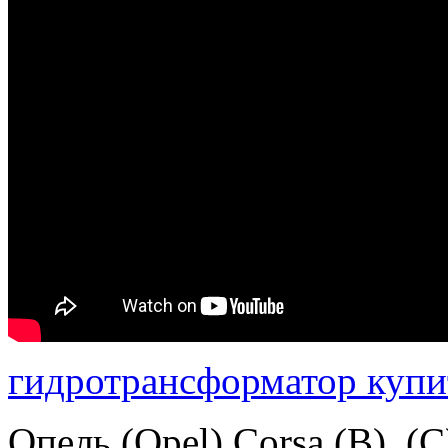
гидротрансформатор купи
Опель (Opel) Corsa (B), (C