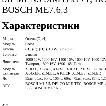
BOSCH ME7.6.3
Характеристики
Марка
Опель (Opel)
Модель
Corsa
Кузова
(B), (C), (D), (D) GSI, (D) OPC
Топливо
Бензин
1000 12V, 1200 16V, 1400 16V, 1600 16V, 1000 12V
Двигатель
Twinport, 1800 16V, 1600 16V Turbo
Модель
X10XE, X12XE, X14XE, X16XE, Z10XE, Z10XEP
двигателя
A14XER, Z16LEL, A16LER, A16LES, Z16LER
Лс
55лс, 65лс, 90лс, 106лс, 60лс, 75лс, 80лс, 87лс, 12
BOSCH M1.5.5, DELCO MULTEC, BOSCH ME1.5
ЭБУ
E83, BOSCH ME7.6.3