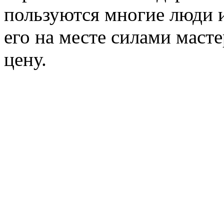
пользуются многие люди и
его на месте силами маст
цену.
Например доставка транс
стандартного гидротранс
стоит всего около 250 руб
В Москве ремонт гидротр
уже более 20-ти лет, нак