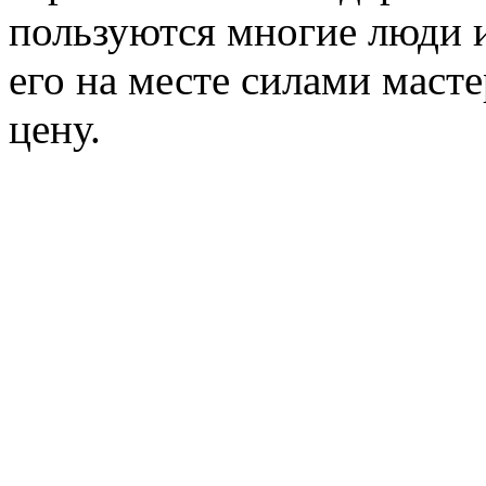
пользуются многие люди и
его на месте силами маст
цену.
Например доставка транс
стандартного гидротранс
стоит всего около 250 руб
В Москве ремонт гидротр
уже более 20-ти лет, нак