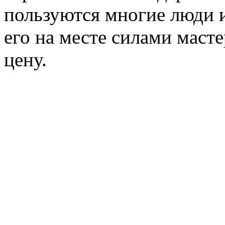
пользуются многие люди и
его на месте силами маст
цену.
Например доставка транс
стандартного гидротранс
стоит всего около 250 руб
В Москве ремонт гидротр
уже более 20-ти лет, нак