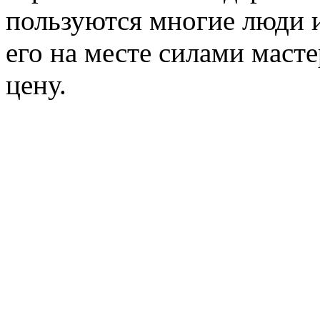
пользуются многие люди и
его на месте силами маст
цену.
Например доставка транс
стандартного гидротранс
стоит всего около 250 руб
В Москве ремонт гидротр
уже более 20-ти лет, нак