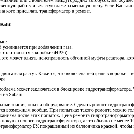
мпанией или с водителем междугородних автобусов, мы осуществ
твенную работу и зачастую даже за меньшую цену. Если Вас заин
на кого присылать трансформатор в ремонт.
каз
ми:
 усиливается при добавлении газа.
 это относится к коробке 6HP26)
а это может влиять неисправность обгонной муфты реактора, ко
двигателя растут. Кажется, что включена нейтраль в коробке – 
ра.
облема может заключаться в блокировке гидротрансформатора. 
и на Subaru.
ные знания, опыт и оборудование. Сделать ремонт гидротранс
ется возможным вообще. При попытках такого ремонта можно тол
анизма после этих попыток. Цена ремонта гидротрансформатора 
я покупка нового гидротрансформатора, а это обычно не менее 
отрансформатор БУ, покрашенный из баллончика краской, чтобы