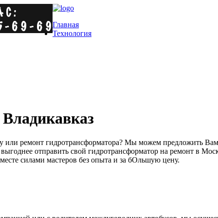
Главная
Технология
 Владикавказ
ну или ремонт гидротрансформатора? Мы можем предложить Вам 
ыгоднее отправить свой гидротрансформатор на ремонт в Москв
 месте силами мастеров без опыта и за бОльшую цену.
отрансформатора из Перми в Москву стоит всего около 250 руб
20-ти лет, накоплен огромный опыт в этой сфере за это время. 