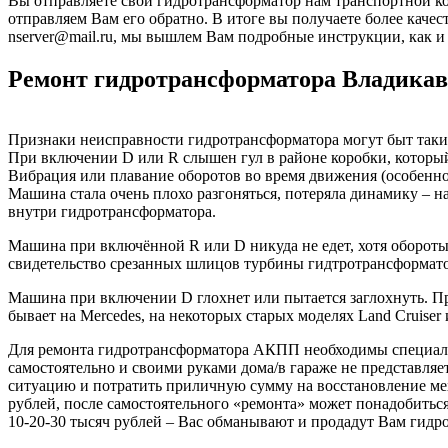
Вы отправляете свой гидротрансформатор нам транспортной ко
отправляем Вам его обратно. В итоге вы получаете более качес
nserver@mail.ru, мы вышлем Вам подробные инструкции, как и 
Ремонт гидротрансформатора Владикав
Признаки неисправности гидротрансформатора могут быт таки
При включении D или R слышен гул в районе коробки, который
Вибрация или плавание оборотов во время движения (особенно
Машина стала очень плохо разгоняться, потеряла динамику – н
внутри гидротрансформатора.
Машина при включённой R или D никуда не едет, хотя обороты 
свидетельство срезанных шлицов турбины гидтротрансформато
Машина при включении D глохнет или пытается заглохнуть. Пр
бывает на Mercedes, на некоторых старых моделях Land Cruiser 
Для ремонта гидротрансформатора АКПП необходимы специаль
самостоятельно и своими руками дома/в гараже не представля
ситуацию и потратить приличную сумму на восстановление мех
рублей, после самостоятельного «ремонта» может понадобитьс
10-20-30 тысяч рублей – Вас обманывают и продадут Вам гидр