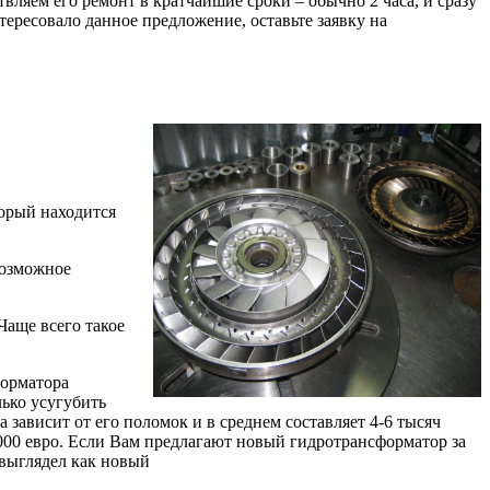
ляем его ремонт в кратчайшие сроки – обычно 2 часа, и сразу
тересовало данное предложение, оставьте заявку на
торый находится
возможное
Чаще всего такое
форматора
ько усугубить
зависит от его поломок и в среднем составляет 4-6 тысяч
1000 евро. Если Вам предлагают новый гидротрансформатор за
 выглядел как новый