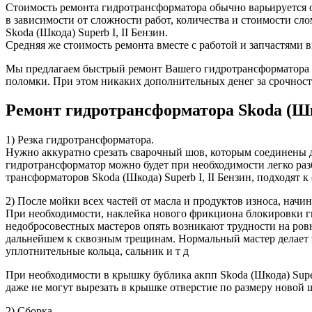
Стоимость ремонта гидротрансформатора обычно варьируется от
в зависимости от сложности работ, количества и стоимости с
Skoda (Шкода) Superb I, II Бензин.
Средняя же стоимость ремонта вместе с работой и запчастями в
Мы предлагаем быстрый ремонт Вашего гидротрансформатора в 
поломки. При этом никаких дополнительных денег за срочност
Ремонт гидротрансформатора Skoda (Шк
1) Резка гидротрансформатора.
Нужно аккуратно срезать сварочный шов, которым соединены д
гидротрансформатор можно будет при необходимости легко разб
трансформаторов Skoda (Шкода) Superb I, II Бензин, подходят к
2) После мойки всех частей от масла и продуктов износа, начи
При необходимости, наклейка нового фрикциона блокировки ги
недобросовестных мастеров опять возникают трудности на ровн
дальнейшем к сквозным трещинам. Нормальный мастер делает 
уплотнительные кольца, сальник и т д
При необходимости в крышку бублика акпп Skoda (Шкода) Super
даже не могут вырезать в крышке отверстие по размеру новой 
2) Сборка.