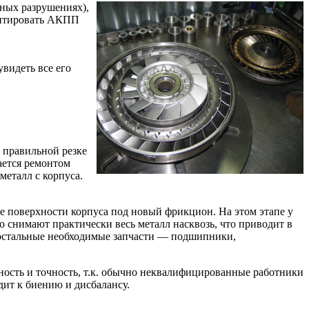
ьных разрушениях),
монтировать АКПП
видеть все его
 правильной резке
ается ремонтом
металл с корпуса.
е поверхности корпуса под новый фрикцион. На этом этапе у
 снимают практически весь металл насквозь, что приводит в
е остальные необходимые запчасти — подшипники,
тность и точность, т.к. обычно неквалифицированные работники
дит к биению и дисбалансу.