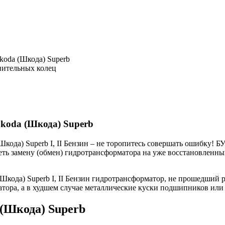
koda (Шкода) Superb
нительных колец
koda (Шкода) Superb
кода) Superb I, II Бензин – не торопитесь совершать ошибку! Б
реть замену (обмен) гидротрансформатора на уже восстановленн
ода) Superb I, II Бензин гидротрансформатор, не прошедший ре
матора, а в худшем случае металлические куски подшипников или
(Шкода) Superb