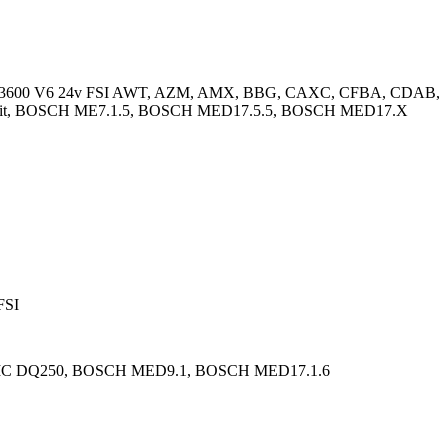
6v TSI, 3600 V6 24v FSI AWT, AZM, AMX, BBG, CAXC, CFBA, CDAB,
8Mbit, BOSCH ME7.1.5, BOSCH MED17.5.5, BOSCH MED17.X
FSI
IC DQ250, BOSCH MED9.1, BOSCH MED17.1.6