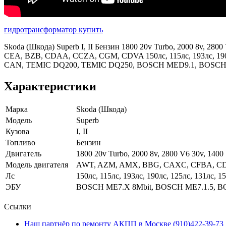
гидротрансформатор купить
Skoda (Шкода) Superb I, II Бензин 1800 20v Turbo, 2000 8v, 2
CEA, BZB, CDAA, CCZA, CGM, CDVA 150лс, 115лс, 193лс, 190
CAN, TEMIC DQ200, TEMIC DQ250, BOSCH MED9.1, BOSCH
Характеристики
Марка
Skoda (Шкода)
Модель
Superb
Кузова
I, II
Топливо
Бензин
Двигатель
1800 20v Turbo, 2000 8v, 2800 V6 30v, 1400
Модель двигателя
AWT, AZM, AMX, BBG, CAXC, CFBA, C
Лс
150лс, 115лс, 193лс, 190лс, 125лс, 131лс, 1
ЭБУ
BOSCH ME7.X 8Mbit, BOSCH ME7.1.5, 
Ссылки
Наш партнёр по ремонту АКПП в Москве (910)422-39-73