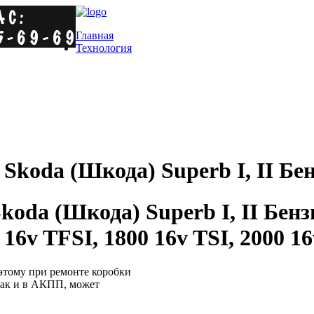
Главная
Технология
koda (Шкода) Superb I, II Бе
a (Шкода) Superb I, II Бензин
 16v TFSI, 1800 16v TSI, 2000 1
этому при ремонте коробки
 как и в АКПП, может