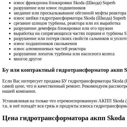
износ фрикциона блокировки Skoda (Шкода) Superb
разрушение или износ подшипников
заедание или проскальзывание обгонной муфты реактора
износ шейки гидротрансформатора Skoda (Шкода) Superb
срезание шлицов турбины, реактора или их выработка
разрушение демпфера блокировки или его пружин
выработка на сопрягающихся частях поршня и турбины S
разрушение или потеря своих свойств сальников и уплот
износ подшипников скольжения
износ алюминиевых частей реактора
разрушение лопаток турбины или насосного колеса
многое другое
Бу или контрактный гидротрансформатор акпп S
Если Вас интересует продажа БУ гидротрансформатора Skoda (Ш
самой цене, что и качественный ремонт. Рекомендуем рассмот
нашей компании.
Устанавливая на только что отремонтированную АКПП Skoda (Шк
т.к. в неё попадёт вся грязь и продукты износа гидротрансфор
Цена гидротрансформатора акпп Skoda 