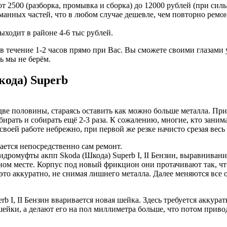
 2500 (разборка, промывка и сборка) до 12000 рублей (при сил
ломанных частей, что в любом случае дешевле, чем повторно ре
ыходит в районе 4-6 тыс рублей.
течение 1-2 часов прямо при Вас. Вы сможете своими глазами у
ь мы не берём.
ода) Superb
ве половины, стараясь оставить как можно больше металла. При
ирать и собирать ещё 2-3 раза. К сожалению, многие, кто заним
 своей работе небрежно, при первой же резке начисто срезая весь 
нается непосредственно сам ремонт.
дромуфты акпп Skoda (Шкода) Superb I, II Бензин, выравнивани
ом месте. Корпус под новый фрикцион они протачивают так, что
это аккуратно, не снимая лишнего металла. Далее меняются вс
b I, II Бензин вваривается новая шейка. Здесь требуется аккура
шейки, а делают его на пол миллиметра больше, что потом приво