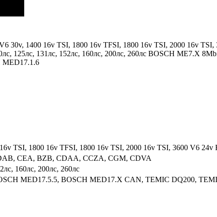
800 V6 30v, 1400 16v TSI, 1800 16v TFSI, 1800 16v TSI, 2000 1
лс, 125лс, 131лс, 152лс, 160лс, 200лс, 260лс BOSCH ME7.X 
 MED17.1.6
 16v TSI, 1800 16v TFSI, 1800 16v TSI, 2000 16v TSI, 3600 V6 24v 
DAB, CEA, BZB, CDAA, CCZA, CGM, CDVA
52лс, 160лс, 200лс, 260лс
BOSCH MED17.5.5, BOSCH MED17.X CAN, TEMIC DQ200, TEM