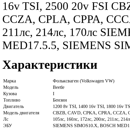
16v TSI, 2500 20v FSI C
CCZA, CPLA, CPPA, CCCA 
211лс, 214лс, 170лс SI
MED17.5.5, SIEMENS SI
Характеристики
Марка
Фольксваген (Volkswagen VW)
Модель
Beetle
Кузова
I
Топливо
Бензин
Двигатель
1200 8v TSI, 1400 16v TSI, 1800 16v TS
Модель двигателя
CBZB, CAVD, CPKA, CPRA, CCZA, 
Лс
105лс, 160лс, 172лс, 200лс, 211лс, 214л
ЭБУ
SIEMENS SIMOS10.X, BOSCH MED17