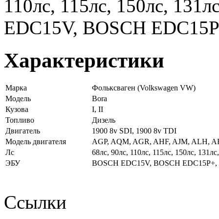
110лс, 115лс, 150лс, 131л
EDC15V, BOSCH EDC15P
Характеристики
Марка
Фольксваген (Volkswagen VW)
Модель
Bora
Кузова
I, II
Топливо
Дизель
Двигатель
1900 8v SDI, 1900 8v TDI
Модель двигателя
AGP, AQM, AGR, AHF, AJM, ALH, A
Лс
68лс, 90лс, 110лс, 115лс, 150лс, 131лс
ЭБУ
BOSCH EDC15V, BOSCH EDC15P+,
Ссылки