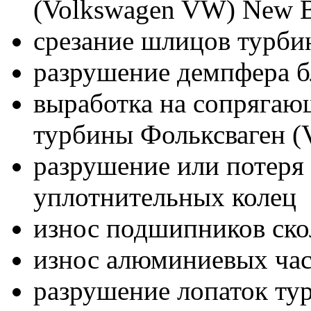
(Volkswagen VW) New B
срезание шлицов турбин
разрушение демпфера б
выработка на сопрягаю
турбины Фольксваген (
разрушение или потеря 
уплотнительных колец
износ подшипников ск
износ алюминиевых час
разрушение лопаток ту