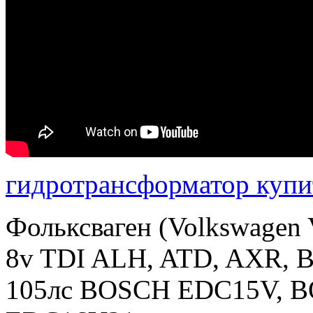
гидротрансформатор купи
Фольксваген (Volkswagen 
8v TDI ALH, ATD, AXR, B
105лс BOSCH EDC15V, 