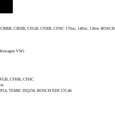
v TDI CBBB, CBDB, CFGB, CFHB, CFHC 170лс, 140лс, 136лс B
lkswagen VW)
FGB, CFHB, CFHC
6лс
14, TEMIC DQ250, BOSCH EDC17C46