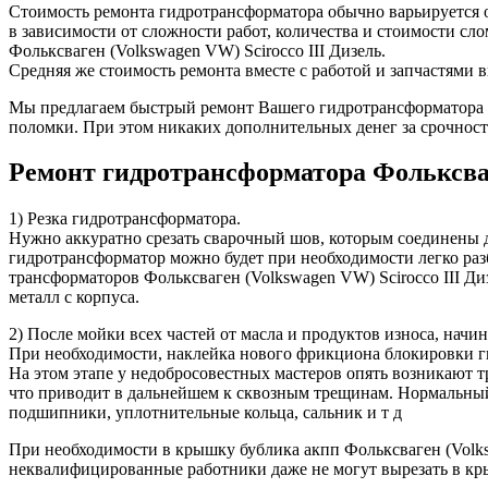
Стоимость ремонта гидротрансформатора обычно варьируется от
в зависимости от сложности работ, количества и стоимости с
Фольксваген (Volkswagen VW) Scirocco III Дизель.
Средняя же стоимость ремонта вместе с работой и запчастями в
Мы предлагаем быстрый ремонт Вашего гидротрансформатора в 
поломки. При этом никаких дополнительных денег за срочност
Ремонт гидротрансформатора Фольксваг
1) Резка гидротрансформатора.
Нужно аккуратно срезать сварочный шов, которым соединены д
гидротрансформатор можно будет при необходимости легко разб
трансформаторов Фольксваген (Volkswagen VW) Scirocco III Диз
металл с корпуса.
2) После мойки всех частей от масла и продуктов износа, начи
При необходимости, наклейка нового фрикциона блокировки г
На этом этапе у недобросовестных мастеров опять возникают т
что приводит в дальнейшем к сквозным трещинам. Нормальный 
подшипники, уплотнительные кольца, сальник и т д
При необходимости в крышку бублика акпп Фольксваген (Volkswa
неквалифицированные работники даже не могут вырезать в кры