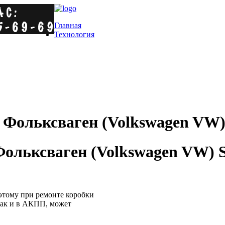
Главная
Технология
Фольксваген (Volkswagen VW) S
ьксваген (Volkswagen VW) Sci
этому при ремонте коробки
 как и в АКПП, может