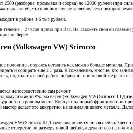
 2500 (разборка, промывка и сборка) до 12000 рублей (при сил
ломанных частей, что в любом случае дешевле, чем повторно ре
ыходит в районе 4-6 тыс рублей.
течение 1-2 часов прямо при Вас. Вы сможете своими глазами у
ь мы не берём.
ен (Volkswagen VW) Scirocco
ве половины, стараясь оставить как можно больше металла. При
ирать и собирать ещё 2-3 раза. К сожалению, многие, кто заним
ель, подходят к своей работе небрежно, при первой же резке нач
нается непосредственно сам ремонт.
идромуфты акпп Фольксваген (Volkswagen VW) Scirocco III Диз
рудности на ровном месте. Корпус под новый фрикцион они прот
мастер делает это аккуратно, не снимая лишнего металла. Дале
gen VW) Scirocco III Дизель вваривается новая шейка. Здесь тре
шке отверстие по размеру новой шейки, а делают его на пол ми