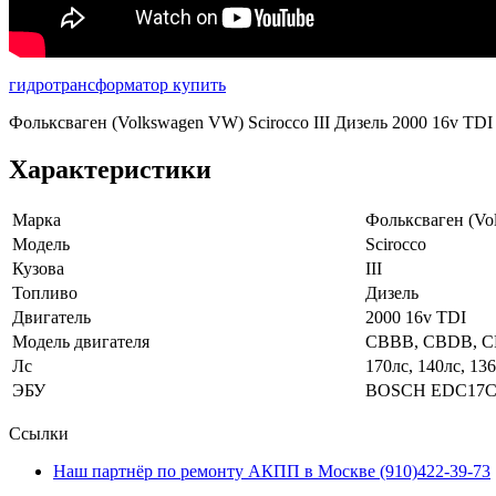
гидротрансформатор купить
Фольксваген (Volkswagen VW) Scirocco III Дизель 2000 16
Характеристики
Марка
Фольксваген (Vo
Модель
Scirocco
Кузова
III
Топливо
Дизель
Двигатель
2000 16v TDI
Модель двигателя
CBBB, CBDB, C
Лс
170лс, 140лс, 13
ЭБУ
BOSCH EDC17CP
Ссылки
Наш партнёр по ремонту АКПП в Москве (910)422-39-73