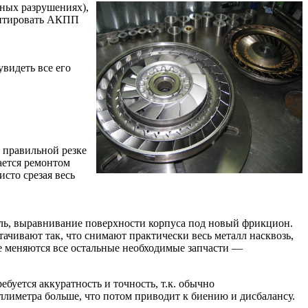
ьных разрушениях),
монтировать АКПП
видеть все его
 правильной резке
ается ремонтом
исто срезая весь
ель, выравнивание поверхности корпуса под новый фрикцион.
ачивают так, что снимают практически весь металл насквозь,
е меняются все остальные необходимые запчасти —
буется аккуратность и точность, т.к. обычно
ллиметра больше, что потом приводит к биению и дисбалансу.