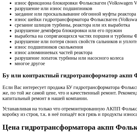
износ фрикциона блокировки Фольксваген (Volkswagen V
разрушение или износ подшипников
заедание или проскальзывание обгонной муфты реактора
износ шейки гидротрансформатора Фольксваген (Volkswa
срезание шлицов турбины, реактора или их выработка
разрушение демпфера блокировки или его пружин
выработка на сопрягающихся частях поршня и турбины Ф
разрушение или потеря своих свойств сальников и уплот
износ подшипников скольжения
износ алюминиевых частей реактора
разрушение лопаток турбины или насосного колеса
многое другое
Бу или контрактный гидротрансформатор акпп Фо
Если Вас интересует продажа БУ гидротрансформатора Фольксва
же, по той же самой цене, что и качественный ремонт. Рекоме
капитальный ремонт в нашей компании.
Устанавливая на только что отремонтированную АКПП Фольксва
коробку из строя, т.к. в неё попадёт вся грязь и продукты из
Цена гидротрансформатора акпп Фолькс