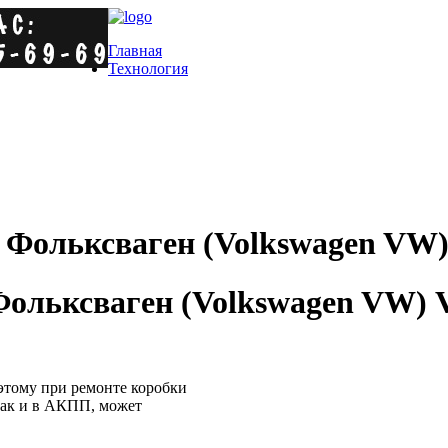
Главная
Технология
Фольксваген (Volkswagen VW) 
ьксваген (Volkswagen VW) Voy
этому при ремонте коробки
 как и в АКПП, может