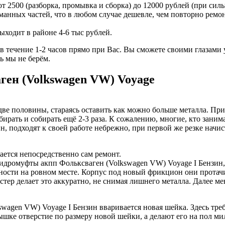
 2500 (разборка, промывка и сборка) до 12000 рублей (при сил
ломанных частей, что в любом случае дешевле, чем повторно ре
ыходит в районе 4-6 тыс рублей.
течение 1-2 часов прямо при Вас. Вы сможете своими глазами у
ь мы не берём.
ген (Volkswagen VW) Voyage
ве половины, стараясь оставить как можно больше металла. При
ирать и собирать ещё 2-3 раза. К сожалению, многие, кто заним
 подходят к своей работе небрежно, при первой же резке начист
нается непосредственно сам ремонт.
идромуфты акпп Фольксваген (Volkswagen VW) Voyage I Бензин
ности на ровном месте. Корпус под новый фрикцион они протачи
ер делает это аккуратно, не снимая лишнего металла. Далее м
agen VW) Voyage I Бензин вваривается новая шейка. Здесь требу
шке отверстие по размеру новой шейки, а делают его на пол ми