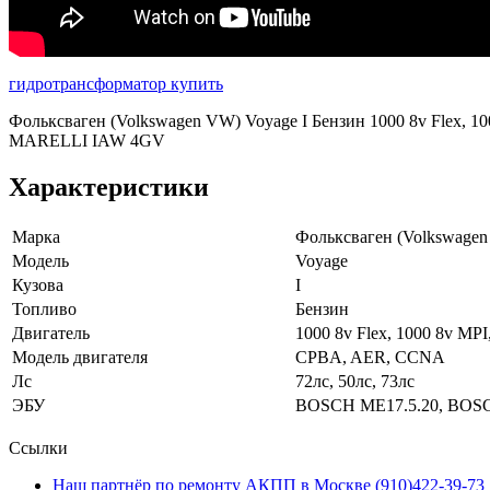
гидротрансформатор купить
Фольксваген (Volkswagen VW) Voyage I Бензин 1000 8v Flex,
MARELLI IAW 4GV
Характеристики
Марка
Фольксваген (Volkswage
Модель
Voyage
Кузова
I
Топливо
Бензин
Двигатель
1000 8v Flex, 1000 8v MPI,
Модель двигателя
CPBA, AER, CCNA
Лс
72лс, 50лс, 73лс
ЭБУ
BOSCH ME17.5.20, BOS
Ссылки
Наш партнёр по ремонту АКПП в Москве (910)422-39-73