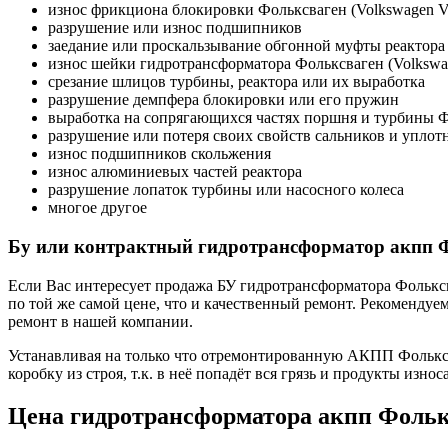
износ фрикциона блокировки Фольксваген (Volkswagen 
разрушение или износ подшипников
заедание или проскальзывание обгонной муфты реактора
износ шейки гидротрансформатора Фольксваген (Volksw
срезание шлицов турбины, реактора или их выработка
разрушение демпфера блокировки или его пружин
выработка на сопрягающихся частях поршня и турбины 
разрушение или потеря своих свойств сальников и уплот
износ подшипников скольжения
износ алюминиевых частей реактора
разрушение лопаток турбины или насосного колеса
многое другое
Бу или контрактный гидротрансформатор акпп Ф
Если Вас интересует продажа БУ гидротрансформатора Фольксв
по той же самой цене, что и качественный ремонт. Рекоменду
ремонт в нашей компании.
Устанавливая на только что отремонтированную АКПП Фольксв
коробку из строя, т.к. в неё попадёт вся грязь и продукты из
Цена гидротрансформатора акпп Фольк