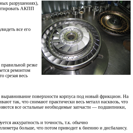
ьных разрушениях),
монтировать АКПП
видеть все его
 правильной резке
ается ремонтом
о срезая весь
, выравнивание поверхности корпуса под новый фрикцион. На
вают так, что снимают практически весь металл насквозь, что
еняются все остальные необходимые запчасти — подшипники,
ется аккуратность и точность, т.к. обычно
ллиметра больше, что потом приводит к биению и дисбалансу.