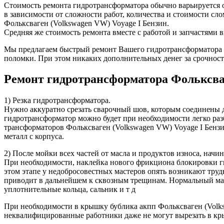
Стоимость ремонта гидротрансформатора обычно варьируется от
в зависимости от сложности работ, количества и стоимости с
Фольксваген (Volkswagen VW) Voyage I Бензин.
Средняя же стоимость ремонта вместе с работой и запчастями в
Мы предлагаем быстрый ремонт Вашего гидротрансформатора в 
поломки. При этом никаких дополнительных денег за срочност
Ремонт гидротрансформатора Фольксва
1) Резка гидротрансформатора.
Нужно аккуратно срезать сварочный шов, которым соединены д
гидротрансформатор можно будет при необходимости легко разб
трансформаторов Фольксваген (Volkswagen VW) Voyage I Бензин,
металл с корпуса.
2) После мойки всех частей от масла и продуктов износа, начи
При необходимости, наклейка нового фрикциона блокировки г
этом этапе у недобросовестных мастеров опять возникают труд
приводит в дальнейшем к сквозным трещинам. Нормальный маст
уплотнительные кольца, сальник и т д
При необходимости в крышку бублика акпп Фольксваген (Volksw
неквалифицированные работники даже не могут вырезать в кры